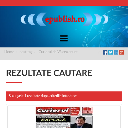
Home
post tag
Curierul de Vâlcea anunt
REZULTATE CAUTARE
S-au gasit
1
rezultate dupa criteriile introduse.