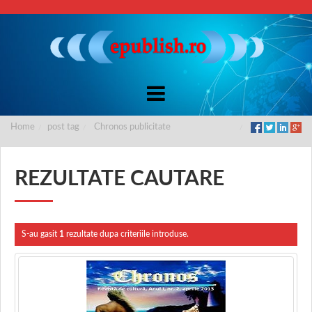
Home
post tag
Chronos publicitate
REZULTATE CAUTARE
S-au gasit
1
rezultate dupa criteriile introduse.