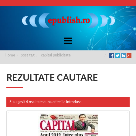
Home
post tag
capital publicitate
REZULTATE CAUTARE
S-au gasit
4
rezultate dupa criteriile introduse.