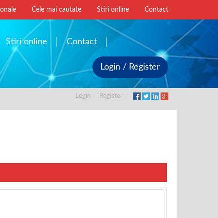
ionale
Cele mai cautate
Stiri online
Contact
Stiri online
Contact
Login / Register
Login
Register