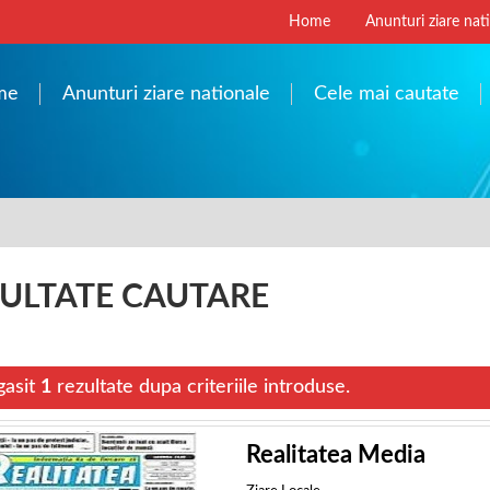
Home
Anunturi ziare nat
me
Anunturi ziare nationale
Cele mai cautate
ULTATE CAUTARE
gasit
1
rezultate dupa criteriile introduse.
Realitatea Media