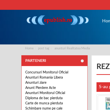
Ho
Home
post tag
anunturi Realitatea Media
PARTENERI
REZ
Concursuri Monitorul Oficial
Anunturi Romania Libera
Anunturi ziare
S-au 
Anunt Pierdere Acte
Anunturi Monitorul Oficial
Diploma de bac pierduta
Carte de munca pierduta
Schimbare nume pe cale