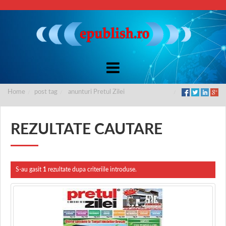
Home
post tag
anunturi Pretul Zilei
REZULTATE CAUTARE
S-au gasit
1
rezultate dupa criteriile introduse.