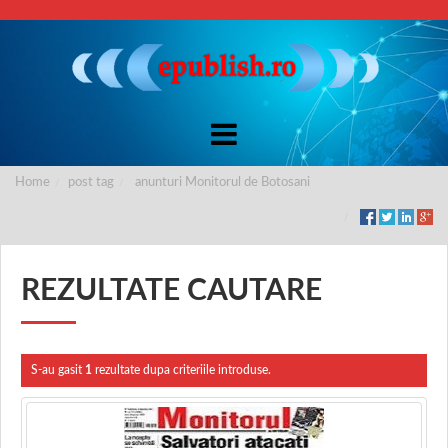
Home
post tag
anunturi Monitorul de Botosani
REZULTATE CAUTARE
S-au gasit
1
rezultate dupa criteriile introduse.