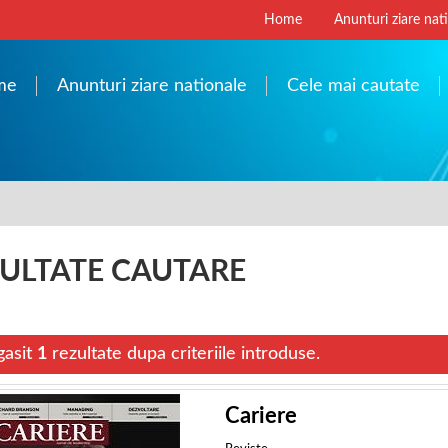
Home
Anunturi ziare nat
me
Anunturi ziare nationale
Cele mai cautate
ULTATE CAUTARE
gasit
1
rezultate dupa criteriile introduse.
Cariere