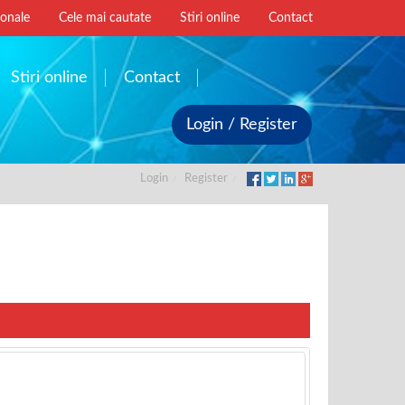
ionale
Cele mai cautate
Stiri online
Contact
Stiri online
Contact
Login / Register
Login
Register