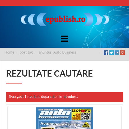
Home
post tag
anunturi Auto Business
REZULTATE CAUTARE
S-au gasit
1
rezultate dupa criteriile introduse.