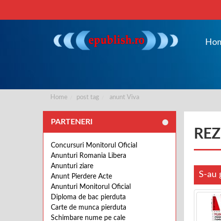
Ho
Home
post tag
anunt Viva
PARTENERI
REZ
Concursuri Monitorul Oficial
Anunturi Romania Libera
Anunturi ziare
S-au 
Anunt Pierdere Acte
Anunturi Monitorul Oficial
Diploma de bac pierduta
Carte de munca pierduta
Schimbare nume pe cale