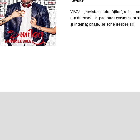
Reviste
VIVA! – „revista celebrităților”, a fost 
românească. În paginile revistei sunt 
și internaționale, se scrie despre stil