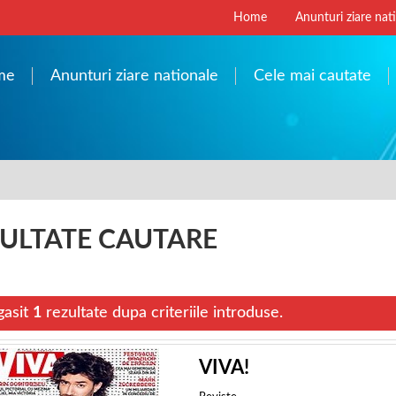
Home
Anunturi ziare nat
me
Anunturi ziare nationale
Cele mai cautate
ULTATE CAUTARE
gasit
1
rezultate dupa criteriile introduse.
VIVA!