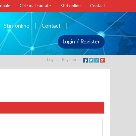
ionale
Cele mai cautate
Stiri online
Contact
Stiri online
Contact
Login / Register
Login
Register