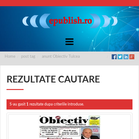
Home
post tag
anunt Obiectiv Tulcea
REZULTATE CAUTARE
S-au gasit
1
rezultate dupa criteriile introduse.