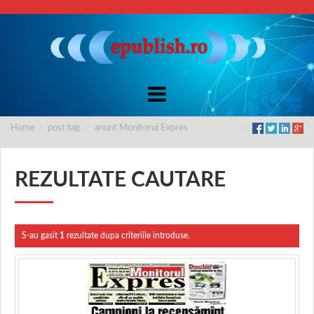
Home
post tag
anunt Monitorul Expres
REZULTATE CAUTARE
S-au gasit
1
rezultate dupa criteriile introduse.