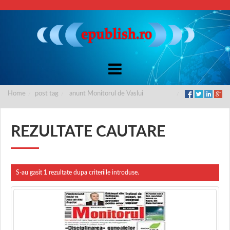
Home
post tag
anunt Monitorul de Vaslui
REZULTATE CAUTARE
S-au gasit
1
rezultate dupa criteriile introduse.