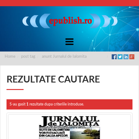
Home
post tag
anunt Jurnalul de Ialomita
REZULTATE CAUTARE
S-au gasit
1
rezultate dupa criteriile introduse.