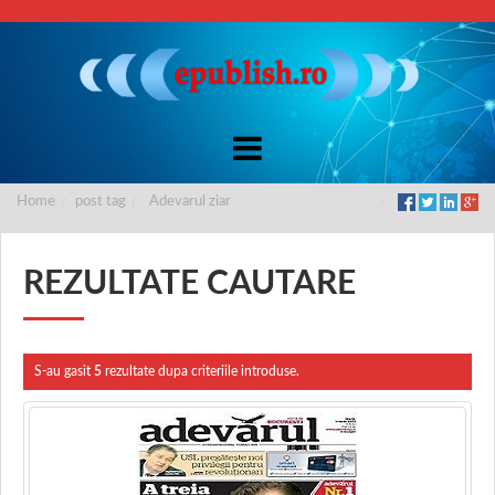
Home
post tag
Adevarul ziar
REZULTATE CAUTARE
S-au gasit
5
rezultate dupa criteriile introduse.