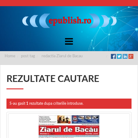
Home
post tag
redactia Ziarul de Bacau
REZULTATE CAUTARE
S-au gasit
1
rezultate dupa criteriile introduse.